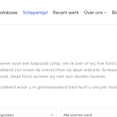
database
Schepenlijst
Recent werk
Over ons
Bl
ren naar een bepaald schip, om te zien of wij hier foto’s
afeerd zijn staan de overzichten op deze website. Schepe
nd. Deze foto’s kunnen wij niet aan derden leveren.
rafeerd waar u in geïnteresseerd bent kunt u ons per mai
tegoriëen
Alle soorten werk