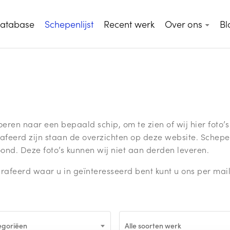
database
Schepenlijst
Recent werk
Over ons
Bl
ren naar een bepaald schip, om te zien of wij hier foto’s
afeerd zijn staan de overzichten op deze website. Schepe
nd. Deze foto’s kunnen wij niet aan derden leveren.
rafeerd waar u in geïnteresseerd bent kunt u ons per mai
tegoriëen
Alle soorten werk