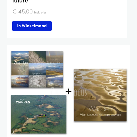
future
€
45,00
incl. btw
In Winkelmand