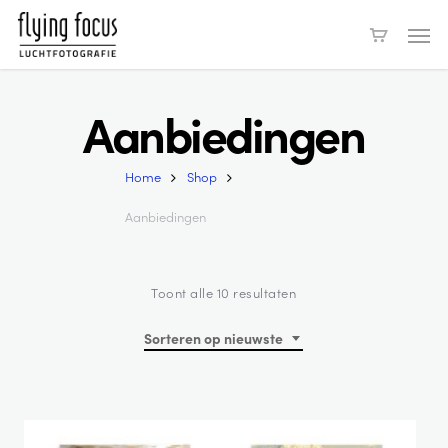
Skip
Men
to
main
content
Aanbiedingen
Home
Shop
Aanbiedingen
Gesorteerd
Toont alle 10 resultaten
op
nieuwste
Sorteren op nieuwste