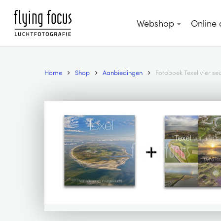
Skip
to
Webshop
Online
main
content
Home
Shop
Aanbiedingen
Fotoboek Texel vier se