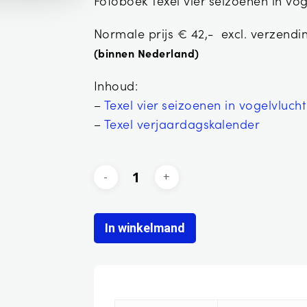
Fotoboek Texel vier seizoenen in vo
Normale prijs € 42,- excl. verzendi
(binnen Nederland)
Inhoud:
–
Texel vier seizoenen in vogelvlucht
–
Texel verjaardagskalender
In winkelmand