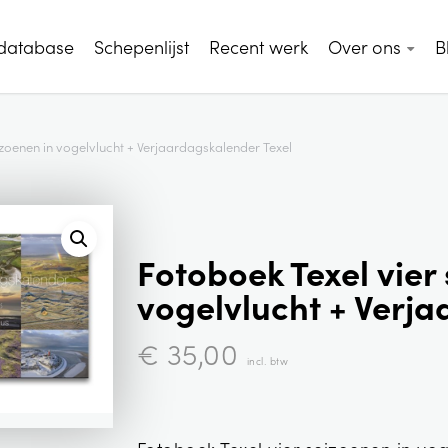
 database
Schepenlijst
Recent werk
Over ons
B
izoenen in vogelvlucht + Verjaardagskalender Texel
Fotoboek Texel vier
vogelvlucht + Verja
€
35,00
incl. btw