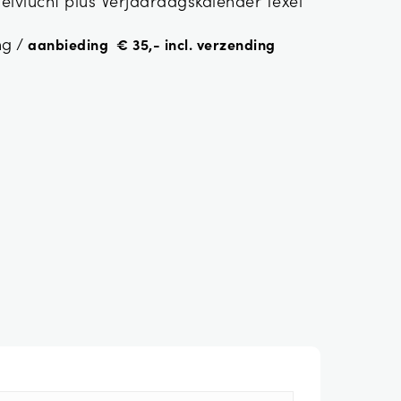
gelvlucht plus Verjaardagskalender Texel
ng /
aanbieding € 35,- incl. verzending