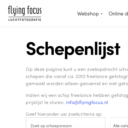
Skip
to
Webshop
Online 
main
content
Schepenlijst
Op deze pagina kunt u een zoekopdracht uitvoe
schepen die vanaf ca. 2010 freelance gefotogr
gemaakt worden alleen genoemd en niet getoo
Indien wij een schip freelance hebben gefotog
prijslijst te sturen.
info@flyingfocus.nl
Geef hieronder uw zoekcriteria op:
Alle ca