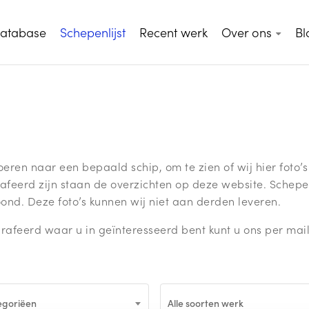
database
Schepenlijst
Recent werk
Over ons
Bl
ren naar een bepaald schip, om te zien of wij hier foto’s
afeerd zijn staan de overzichten op deze website. Schepe
nd. Deze foto’s kunnen wij niet aan derden leveren.
rafeerd waar u in geïnteresseerd bent kunt u ons per mai
tegoriëen
Alle soorten werk