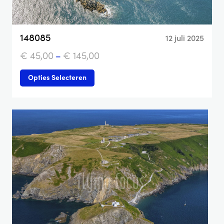
148085
12 juli 2025
€
45,00
–
€
145,00
Opties Selecteren