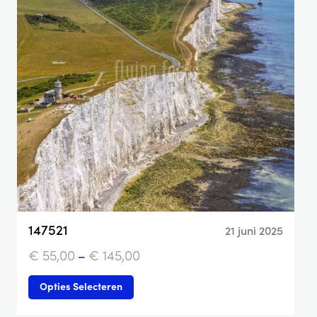
147521
21 juni 2025
€
55,00
–
€
145,00
Opties Selecteren