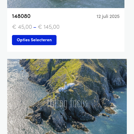
148080
12 juli 2025
€
45,00
–
€
145,00
Opties Selecteren