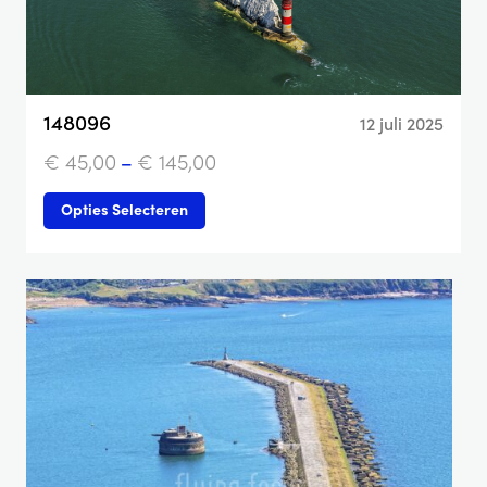
148096
12 juli 2025
€
45,00
–
€
145,00
Opties Selecteren