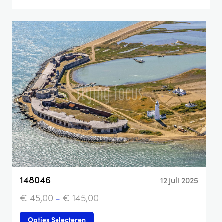
148046
12 juli 2025
€
45,00
–
€
145,00
Opties Selecteren