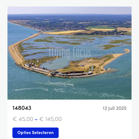
148043
12 juli 2025
€
45,00
–
€
145,00
Opties Selecteren