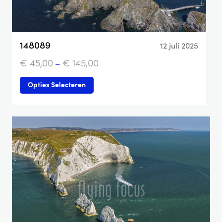
148089
12 juli 2025
€
45,00
–
€
145,00
Opties Selecteren