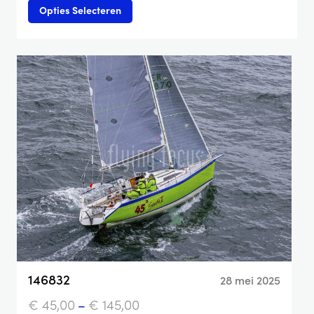
Opties Selecteren
146832
28 mei 2025
€
45,00
–
€
145,00