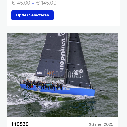
€
45,00
–
€
145,00
Opties Selecteren
146836
28 mei 2025