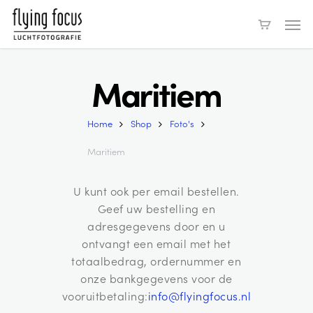
Skip
Men
to
main
content
Maritiem
Home
Shop
Foto's
Maritiem
U kunt ook per email bestellen.
Geef uw bestelling en
adresgegevens door en u
ontvangt een email met het
totaalbedrag, ordernummer en
onze bankgegevens voor de
vooruitbetaling:
info@flyingfocus.nl