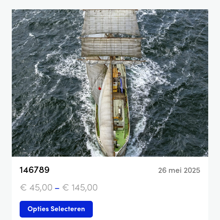
146789
26 mei 2025
€
45,00
–
€
145,00
Opties Selecteren