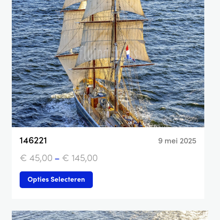
146221
9 mei 2025
€
45,00
–
€
145,00
Opties Selecteren