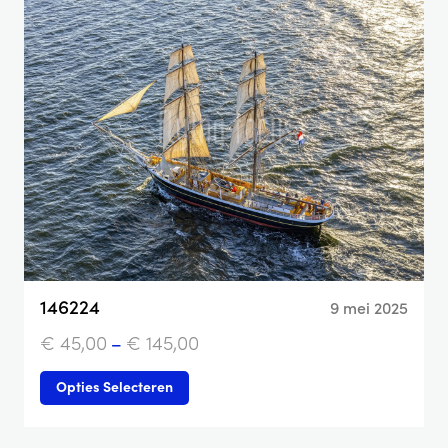
146224
9 mei 2025
€
45,00
–
€
145,00
Opties Selecteren