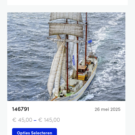
146791
26 mei 2025
€
45,00
–
€
145,00
Opties Selecteren