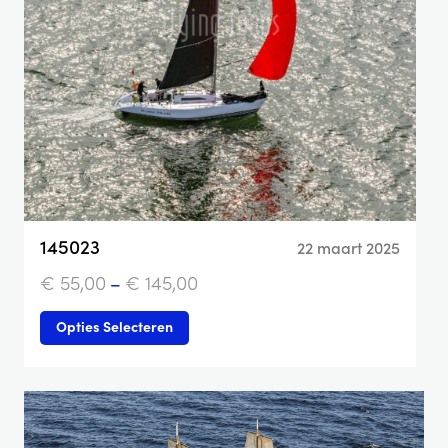
145023
22 maart 2025
€
55,00
–
€
145,00
Opties Selecteren