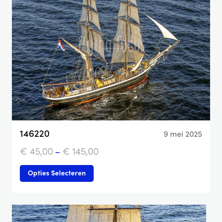
146220
9 mei 2025
€
45,00
–
€
145,00
Opties Selecteren