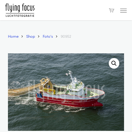
Skip
Men
to
main
content
Home
Shop
Foto's
90952