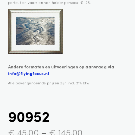
partout en voorzien van helder perspex: € 125,-
Andere formaten en uitvoeringen op aanvraag via
info@flyingfocus.nl
Alle bovengenoemde prijzen zijn incl. 21% btw
90952
–
€
45,00
€
145,00