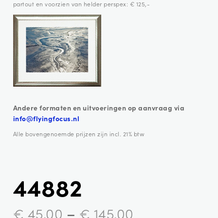
partout en voorzien van helder perspex: € 125,-
Andere formaten en uitvoeringen op aanvraag via
info@flyingfocus.nl
Alle bovengenoemde prijzen zijn incl. 21% btw
44882
–
€
45,00
€
145,00