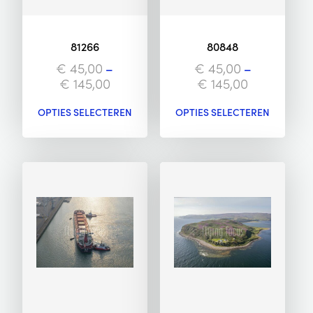
81266
80848
€
45,00
–
€
45,00
–
€
145,00
€
145,00
OPTIES SELECTEREN
OPTIES SELECTEREN