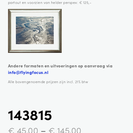
partout en voorzien van helder perspex: € 125,-
Andere formaten en uitvoeringen op aanvraag via
info@flyingfocus.nl
Alle bovengenoemde prijzen zijn incl. 21% btw
143815
–
€
45,00
€
145,00