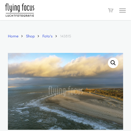
Skip
Men
to
main
content
Home
Shop
Foto's
143815