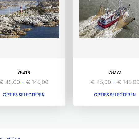
78418
78777
€
45,00
–
€
145,00
€
45,00
–
€
145,0
OPTIES SELECTEREN
OPTIES SELECTEREN
ng
|
Privacy