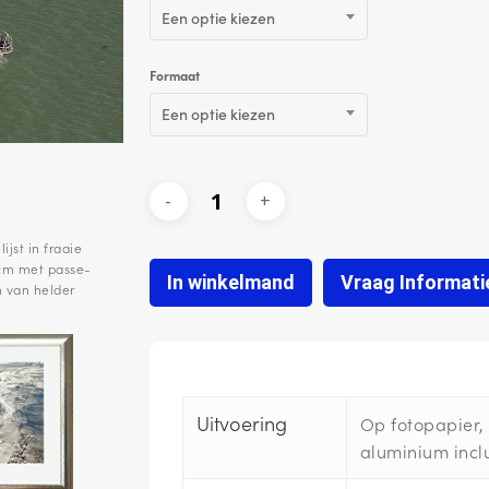
Een optie kiezen
Formaat
Een optie kiezen
ijst in fraaie
 cm met passe-
In winkelmand
Vraag Informati
n van helder
Uitvoering
Op fotopapier
aluminium inclu