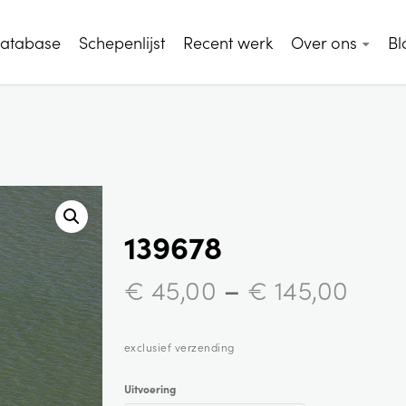
database
Schepenlijst
Recent werk
Over ons
Bl
139678
–
€
45,00
€
145,00
exclusief verzending
Uitvoering