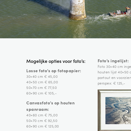
Foto’s ingelijst:
Mogelijke opties voor foto’s:
Foto 30×40 cm ingel
Losse foto’s op fotopapier:
houten lijst 40×50
30×40 cm € 45,00
partout en voorzie
40×50 cm € 65,00
perspex: € 125,-
50×70 cm € 77,50
60×90 cm € 105,-
Canvasfoto’s op houten
spanraam:
40×60 cm € 75,00
50×70 cm € 92,50
60×90 cm € 125,00