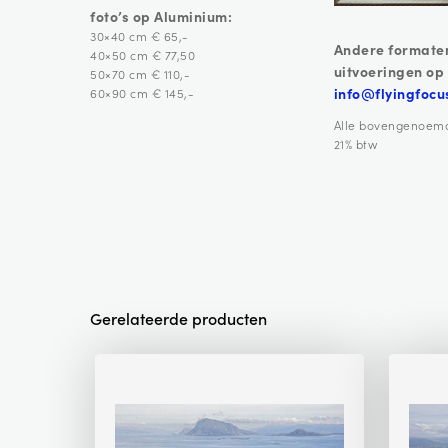
foto’s op Aluminium:
30×40 cm € 65,-
Andere formate
40×50 cm € 77,50
uitvoeringen op
50×70 cm € 110,-
info@flyingfocu
60×90 cm € 145,-
Alle bovengenoemde 
21% btw
Gerelateerde producten