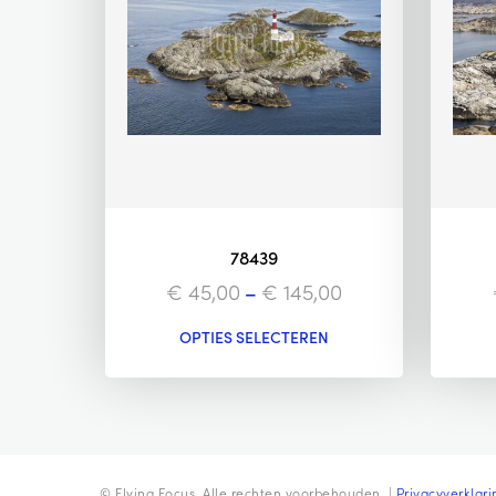
78439
€
45,00
–
€
145,00
OPTIES SELECTEREN
© Flying Focus. Alle rechten voorbehouden. |
Privacyverklari