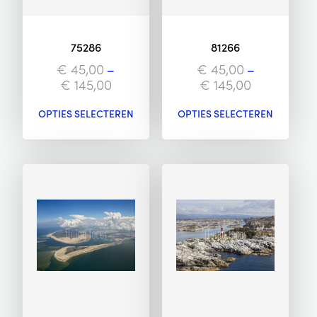
75286
81266
€
45,00
–
€
45,00
–
€
145,00
€
145,00
OPTIES SELECTEREN
OPTIES SELECTEREN