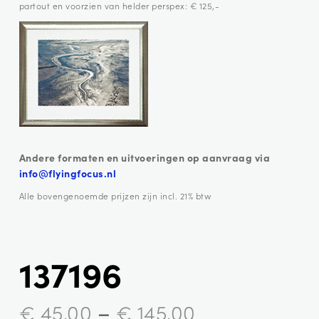
partout en voorzien van helder perspex: € 125,-
Andere formaten en uitvoeringen op aanvraag via
info@flyingfocus.nl
Alle bovengenoemde prijzen zijn incl. 21% btw
137196
–
€
45,00
€
145,00