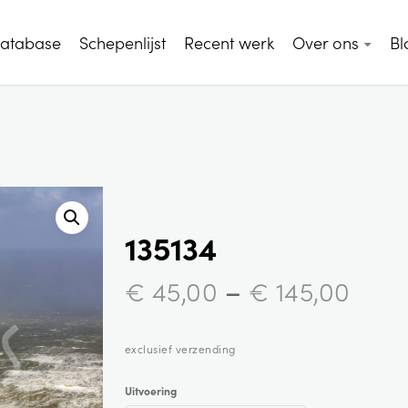
database
Schepenlijst
Recent werk
Over ons
Bl
135134
–
€
45,00
€
145,00
exclusief verzending
Uitvoering