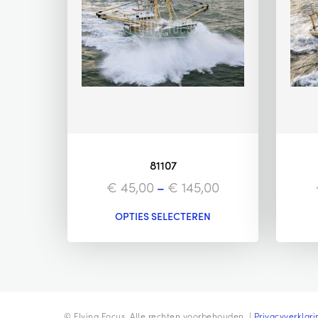
81107
€
45,00
–
€
145,00
OPTIES SELECTEREN
© Flying Focus. Alle rechten voorbehouden. |
Privacyverklari