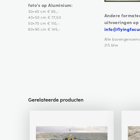
foto’s op Aluminium:
30×40 cm € 65,-
Andere formate
40×50 cm € 77,50
uitvoeringen op
50×70 cm € 110,-
info@flyingfocu
60×90 cm € 145,-
Alle bovengenoemde 
21% btw
Gerelateerde producten