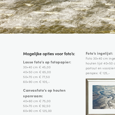
Foto’s ingelijst:
Mogelijke opties voor foto’s:
Foto 30×40 cm ingel
Losse foto’s op fotopapier:
houten lijst 40×50
30×40 cm € 45,00
partout en voorzie
40×50 cm € 65,00
perspex: € 125,-
50×70 cm € 77,50
60×90 cm € 105,-
Canvasfoto’s op houten
spanraam:
40×60 cm € 75,00
50×70 cm € 92,50
60×90 cm € 125,00