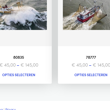
80835
78777
€
45,00
–
€
145,00
€
45,00
–
€
145,0
OPTIES SELECTEREN
OPTIES SELECTEREN
ng
|
Privacy