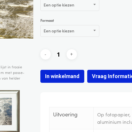
Een optie kiezen
Formaat
Een optie kiezen
ijst in fraaie
 cm met passe-
In winkelmand
Vraag Informati
n van helder
Uitvoering
Op fotopapier
aluminium inclu