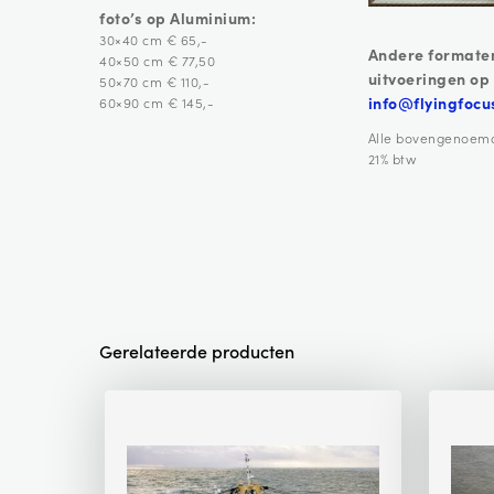
foto’s op Aluminium:
30×40 cm € 65,-
Andere formate
40×50 cm € 77,50
uitvoeringen op
50×70 cm € 110,-
info@flyingfocu
60×90 cm € 145,-
Alle bovengenoemde 
21% btw
Gerelateerde producten