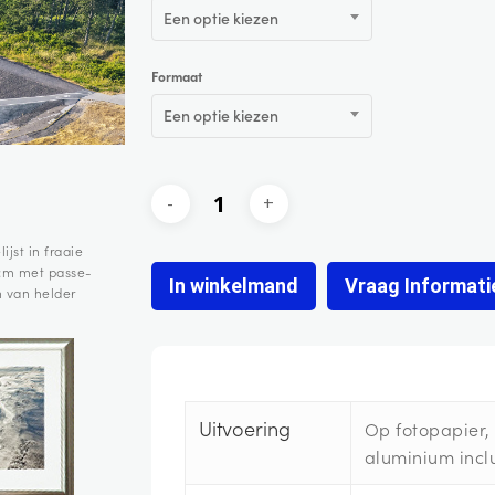
Een optie kiezen
Formaat
Een optie kiezen
ijst in fraaie
 cm met passe-
In winkelmand
Vraag Informati
n van helder
Uitvoering
Op fotopapier
aluminium inclu