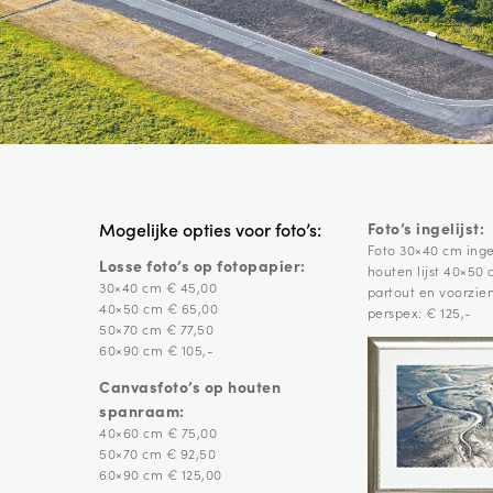
Foto’s ingelijst:
Mogelijke opties voor foto’s:
Foto 30×40 cm ingel
Losse foto’s op fotopapier:
houten lijst 40×50
30×40 cm € 45,00
partout en voorzie
40×50 cm € 65,00
perspex: € 125,-
50×70 cm € 77,50
60×90 cm € 105,-
Canvasfoto’s op houten
spanraam:
40×60 cm € 75,00
50×70 cm € 92,50
60×90 cm € 125,00