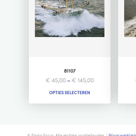
81107
€
45,00
–
€
145,00
OPTIES SELECTEREN
© Flying Focus. Alle rechten voorbehouden. |
Privacyverklari