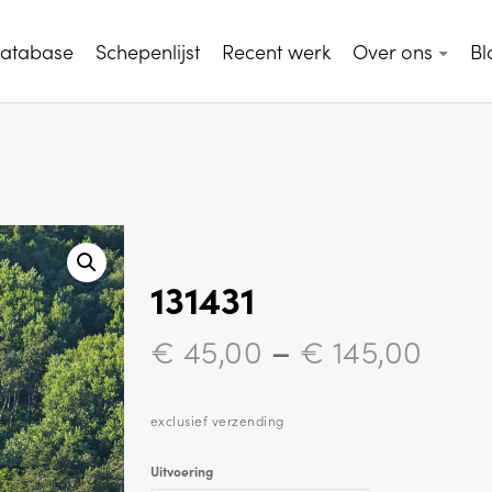
database
Schepenlijst
Recent werk
Over ons
Bl
131431
–
€
45,00
€
145,00
exclusief verzending
Uitvoering