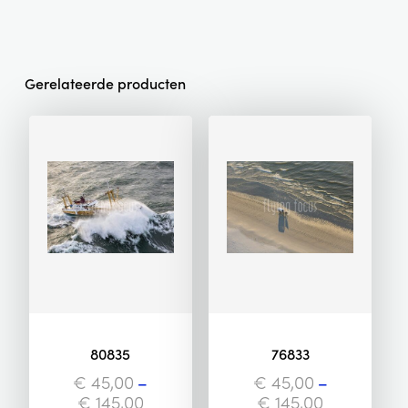
Gerelateerde producten
80835
76833
€
45,00
–
€
45,00
–
€
145,00
€
145,00