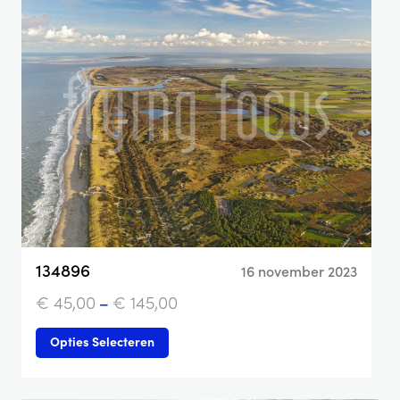
134896
16 november 2023
€
45,00
–
€
145,00
Opties Selecteren