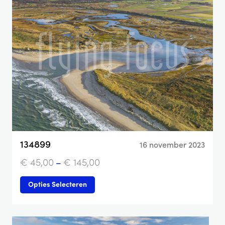
134899
16 november 2023
€
45,00
–
€
145,00
Opties Selecteren