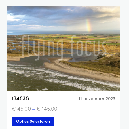
134838
11 november 2023
€
45,00
–
€
145,00
Opties Selecteren