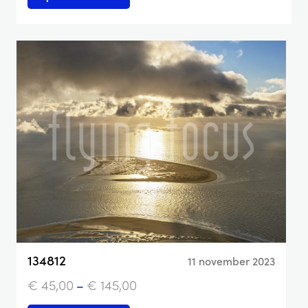
134812
11 november 2023
€
45,00
–
€
145,00