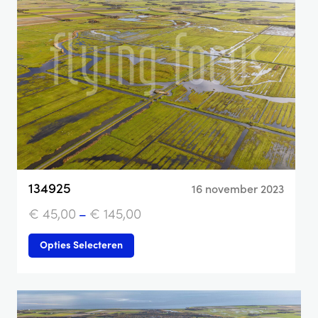
134925
16 november 2023
€
45,00
–
€
145,00
Opties Selecteren