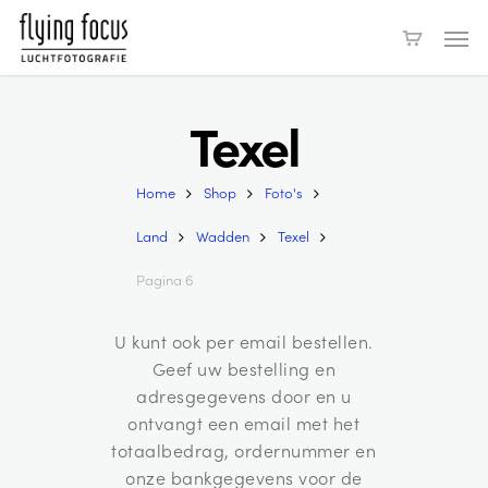
Skip
Men
to
main
content
Texel
Home
Shop
Foto's
Land
Wadden
Texel
Pagina 6
U kunt ook per email bestellen.
Geef uw bestelling en
adresgegevens door en u
ontvangt een email met het
totaalbedrag, ordernummer en
onze bankgegevens voor de