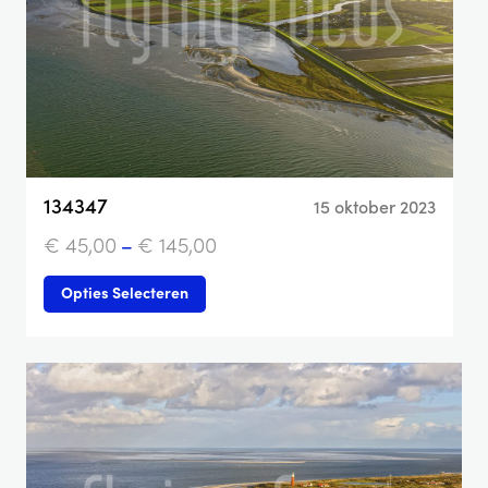
134347
15 oktober 2023
€
45,00
–
€
145,00
Opties Selecteren